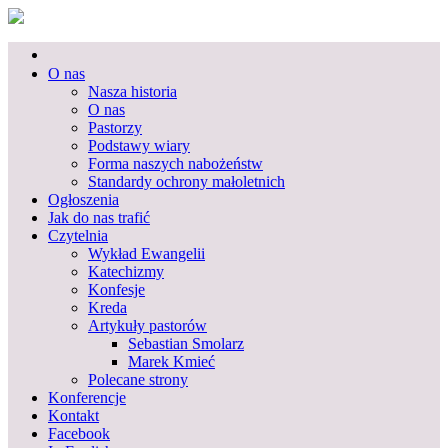
Skip
Ewangeliczny Kościół
to
Reformowany
Primary
Wrocław
content
Menu
O nas
Nasza historia
O nas
Pastorzy
Podstawy wiary
Forma naszych nabożeństw
Standardy ochrony małoletnich
Ogłoszenia
Jak do nas trafić
Czytelnia
Wykład Ewangelii
Katechizmy
Konfesje
Kreda
Artykuły pastorów
Sebastian Smolarz
Marek Kmieć
Polecane strony
Konferencje
Kontakt
Facebook