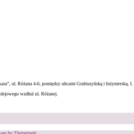
”, ul. Różana 4-6, pomiędzy ulicami Grabiszyńską i Inżynierską. I. pi
lejowego wzdłuż ul. Różanej.
Base
by
Themematic