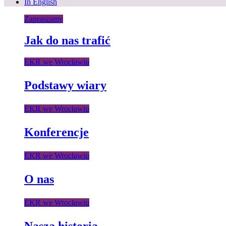
In English
Zapraszamy
Jak do nas trafić
EKR we Wrocławiu
Podstawy wiary
EKR we Wrocławiu
Konferencje
EKR we Wrocławiu
O nas
EKR we Wrocławiu
Nasza historia