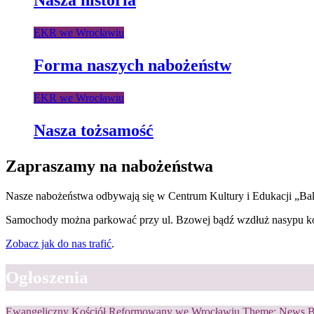
EKR we Wrocławiu
Forma naszych nabożeństw
EKR we Wrocławiu
Nasza tożsamość
Zapraszamy na nabożeństwa
Nasze nabożeństwa odbywają się w Centrum Kultury i Edukacji „Bakara
Samochody można parkować przy ul. Bzowej bądź wzdłuż nasypu ko
Zobacz jak do nas trafić
.
Ogłoszenia
Ewangeliczny Kościół Reformowany we Wrocławiu Theme:
News 