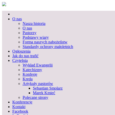
Skip
Ewangeliczny Kościół Refo
to
Primary
Wrocław
content
Menu
O nas
Nasza historia
O nas
Pastorzy
Podstawy wiary
Forma naszych nabożeństw
Standardy ochrony małoletnich
Ogłoszenia
Jak do nas trafić
Czytelnia
Wykład Ewangelii
Katechizmy
Konfesje
Kreda
Artykuły pastorów
Sebastian Smolarz
Marek Kmieć
Polecane strony
Konferencje
Kontakt
Facebook